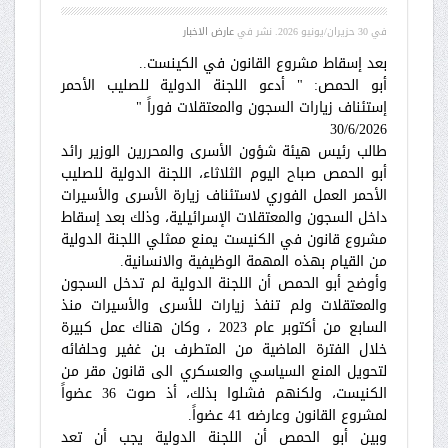
في
30 حزيران/يونيو 2026
. نشر في
عارض الاخبار
بعد إسقاط مشروع القانون في الكينست..
أبو الحمص: " أدعو اللجنة الدولية للصليب الأحمر
إستئناف زيارات السجون والمعتقلات فوراً "
30/6/2026
طالب رئيس هيئة شؤون الأسرى والمحررين الوزير رائد
أبو الحمص صباح اليوم الثلاثاء، اللجنة الدولية للصليب
الأحمر العمل الفوري لاستئناف زيارة الأسرى والأسيرات
داخل السجون والمعتقلات الإسرائيلية، وذلك بعد إسقاط
مشروع قانون في الكنيست يمنع ممثلي اللجنة الدولية
من القيام بهذه المهمة الوظيفية والانسانية.
وأوضح أبو الحمص أن اللجنة الدولية لم تدخل السجون
والمعتقلات ولم تنفذ زيارات للأسرى والأسيرات منذ
السابع من أكتوبر عام 2023 ، وكان هناك عمل كبيرة
خلال الفترة الماضية من المتطرف بن غفير وحلفائه
لتحويل المنع السياسي والعسكري الى قانون مقر من
الكنيست، ولكنهم فشلوا بذلك، أذ صوت 36 عضواً
لمشروع القانون وعارضه 41 عضواً.
وبين أبو الحمص أن اللجنة الدولية يجب أن تعد