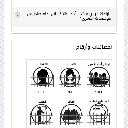
*ابتداءً من يوم غد الأحد* 🔴 *إعلان هام صادر عن
>
مؤسسات الأسرى*
اقرأ
المزيد
احصائيات
وأرقام
350+
94
9400+